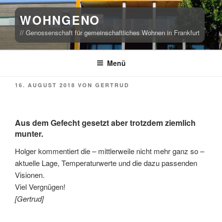
Zum
WOHNGENO
Inhalt
springen
// Genossenschaft für gemeinschaftliches Wohnen in Frankfurt
Menü
VERÖFFENTLICHT
16. AUGUST 2018
VON
GERTRUD
AM
Aus dem Gefecht gesetzt aber trotzdem ziemlich
munter.
Holger kommentiert die – mittlerweile nicht mehr ganz so –
aktuelle Lage, Temperaturwerte und die dazu passenden
Visionen.
Viel Vergnügen!
[Gertrud]