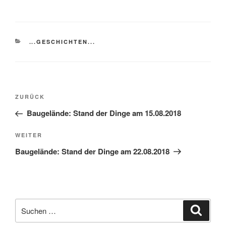
KATEGORIEN
...GESCHICHTEN...
Beitragsnavigation
Vorheriger
ZURÜCK
Beitrag
Baugelände: Stand der Dinge am 15.08.2018
Nächster
WEITER
Beitrag
Baugelände: Stand der Dinge am 22.08.2018
Suchen
Suche
nach: