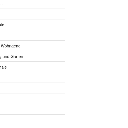
n…
ste
r Wohngeno
 und Garten
näle