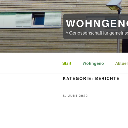
Zum
Inhalt
springen
WOHNGEN
// Genossenschaft für gemeins
Start
Wohngeno
Aktuel
KATEGORIE:
BERICHTE
VERÖFFENTLICHT
8. JUNI 2022
AM