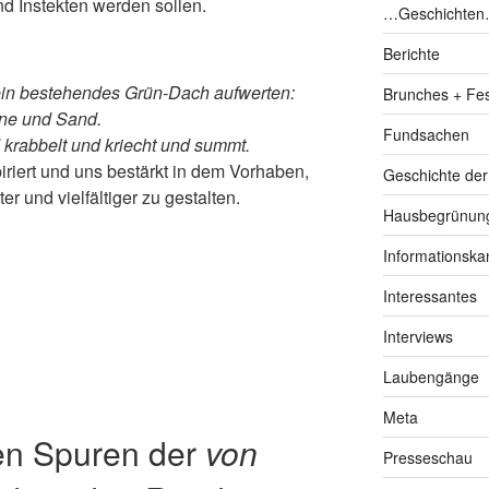
nd Instekten werden sollen.
…Geschichte
Berichte
h ein bestehendes Grün-Dach aufwerten:
Brunches + Fe
ine und Sand.
Fundsachen
d krabbelt und kriecht und summt.
riert und uns bestärkt in dem Vorhaben,
Geschichte de
r und vielfältiger zu gestalten.
Hausbegrünung
Informationska
Interessantes
Interviews
Laubengänge
Meta
en Spuren der
von
Presseschau