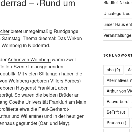
ederrad – ›Rund um
Stadtteil Niede
Uncategorized
unser Haus ent
lcher
bietet unregelmäßig Rundgänge
Veranstaltunge
m Samstag. Thema diesmal: Das Wirken
 Weinberg in Niederrad.
SCHLAGWÖR
uder
Arthur von Weinberg
waren zwei
striellen-Szene im ausgehenden
abo
(2)
Ad
publik. Mit vielen Stiftungen haben die
Alternatives
von Weinberg (geboren Villers Forbes)
eboren Huygens) Frankfurt, aber
Arthur von W
prägt. So waren die beiden Brüder an
Bauvorbereit
ng Goethe Universität Frankfurt am Main
 profitierte etwa die Paul-Gerhardt-
BeTrift
(8)
hur und Willemine) und in der heutigen
Brunch
(1)
enhaus gegründet (Carl und May).