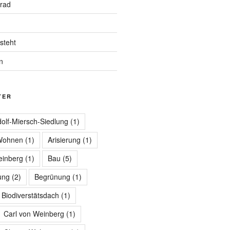
rrad
steht
n
TER
olf-Miersch-Siedlung
(1)
 Wohnen
(1)
Arisierung
(1)
einberg
(1)
Bau
(5)
ung
(2)
Begrünung
(1)
Biodiverstätsdach
(1)
Carl von Weinberg
(1)