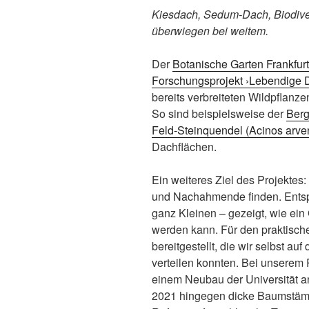
Kiesdach, Sedum-Dach, Biodive
überwiegen bei weitem.
Der
Botanische Garten Frankfur
Forschungsprojekt ›Lebendige 
bereits verbreiteten Wildpflanz
So sind beispielsweise der
Berg
Feld-Steinquendel (Acinos arve
Dachflächen.
Ein weiteres Ziel des Projektes
und Nachahmende finden. Ents
ganz Kleinen – gezeigt, wie ei
werden kann. Für den praktisch
bereitgestellt, die wir selbst 
verteilen konnten. Bei unserem 
einem Neubau der Universität a
2021 hingegen dicke Baumstämme