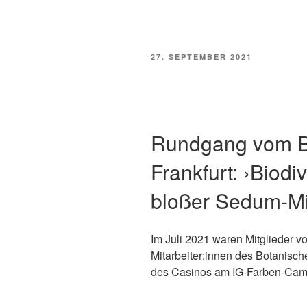
VERÖFFENTLICHT
27. SEPTEMBER 2021
AM
Rundgang vom B
Frankfurt: ›Biodiv
bloßer Sedum-M
Im Juli 2021 waren Mitglieder v
Mitarbeiter:innen des Botanisch
des Casinos am IG-Farben-Camp