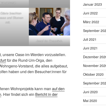
war gesorgt.
Januar 2023
Juni 2022
 Gäste brachten
resse und Blumen
März 2022
mit.
September 20
Juli 2021
Josef im Gespräch.
Juni 2021
, unsere Oase-im-Werden vorzustellen.
Dezember 202
furt
für die Rund-Um-Orga, den
ohngeno-Vorstand, die alles aufgebaut,
November 202
olfen haben und den Besucher:innen für
Oktober 2020
September 20
offenen Wohnprojekts kann man
auf den
Juni 2020
n
. Hier findet sich ein
Bericht in der
Mai 2020