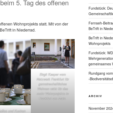
 beim 5. Tag des offenen
Fundstück: De
Gemeinschaftl
Fernseh-Beitra
ffenen Wohnprojekts statt. Mit von der
BeTrift in Nied
eTrift in Niederrad.
BeTrift in Nied
Wohnprojekts
Fundstück: WD
Mehrgeneratio
gemeinsames 
Rundgang vom 
Birgit Kasper vom
›Biodiversitäts
Netzwerk Frankfurt für
gemeinschaftliches
Wohnen wirbt für das
mehr Wohnprojekte in
ARCHIV
Frankfurt am Main.
November 202
affee und Kuchen