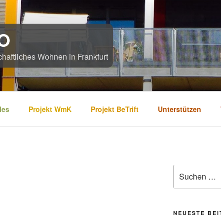
O
chaftliches Wohnen in Frankfurt
les
Projekt WmK
Projekt BeTrift
Unterstützen
Suchen
nach:
NEUESTE BE