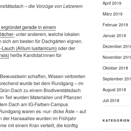
April 2019
rsitätsdach – die Vorzüge von Letzerem
März 2019
Februar 2019
t ergründet gerade in einem
Dächer‹
unter anderem, welche lokalen
Januar 2019
en sich am besten für Dachgärten eignen.
Dezember 201
-Lauch (Allium lusitanicum)
oder der
nsis)
heiße Kandidat:innen für
November 201
Oktober 2018
: Bewusstsein schaffen, Wissen verbreiten
September 20
prechend wurde bei dem Rundgang – im
August 2018
n Grün-Dach zu einem Biodiverstätsdach
en Teil wurden Materialien und Pflanzen
Juli 2018
auf dem Dach am IG-Farben-Campus
Rundgang waren es ›nur‹ dicke Äste – auf
n der Hansaallee wurden im Frühjahr
KATEGORIEN
 mit einem Kran verteilt, die künftig