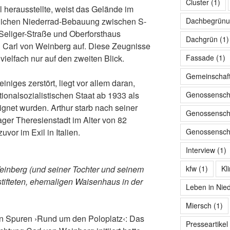
Cluster
(1)
 herausstellte, weist das Gelände im
Dachbegrünu
dlichen Niederrad-Bebauung zwischen S-
Seliger-Straße und Oberforsthaus
Dachgrün
(1)
n Carl von Weinberg auf. Diese Zeugnisse
Fassade
(1)
ielfach nur auf den zweiten Blick.
Gemeinschaf
iniges zerstört, liegt vor allem daran,
Genossensch
onalsozialistischen Staat ab 1933 als
ignet wurden. Arthur starb nach seiner
Genossenscha
ager Theresienstadt im Alter von 82
Genossenscha
vor im Exil in Italien.
Interview
(1)
kfw
(1)
Kl
Weinberg (und seiner Tochter und seinem
tifteten, ehemaligen Waisenhaus in der
Leben in Nie
Miersch
(1)
en Spuren ›Rund um den Poloplatz‹: Das
Presseartikel