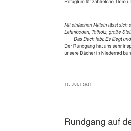
Refugium für zahlreiche Tiere u
Mit einfachen Mitteln lässt sic
Lehmboden, Totholz, große Ste
Das Dach lebt: Es fliegt un
Der Rundgang hat uns sehr inspi
unsere Dächer in Niederrad bunte
VERÖFFENTLICHT
13. JULI 2021
AM
Rundgang auf d