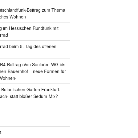
utschlandfunk-Beitrag zum Thema
iches Wohnen
g im Hessischen Rundfunk mit
errad
errad beim 5. Tag des offenen
R4-Beitrag ›Von Senioren-WG bis
nen-Bauernhof – neue Formen für
Wohnen‹
Botanischen Garten Frankfurt:
dach‹ statt bloßer Sedum-Mix?
4