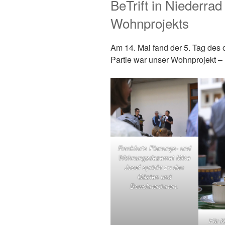
BeTrift in Niederrad
Wohnprojekts
Am 14. Mai fand der 5. Tag des o
Partie war unser Wohnprojekt – B
Frankfurts Planungs- und
Wohnungsdezernet Mike
Josef spricht zu den
Gästen und
Bewohner:innen.
Für K