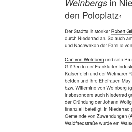
Weinbergs
in Ni
den Poloplatz‹
Der Stadtteilhistoriker
Robert Gi
durch Niederrad an. So auch a
und Nachwirken der Familie von
Carl von Weinberg
und sein Br
Größen in der Frankfurter Indu
Kaiserreich und der Weimarer Re
beiden und ihre Ehefrauen May 
bzw. Willemine von Weinberg (g
insbesondere auch Niederrad ge
der Gründung der Johann Wolfga
finanziell beteiligt. In Niederrad
Gemeinde von Zuwendungen (Art
Waldfriedstraße wurde ein Wais