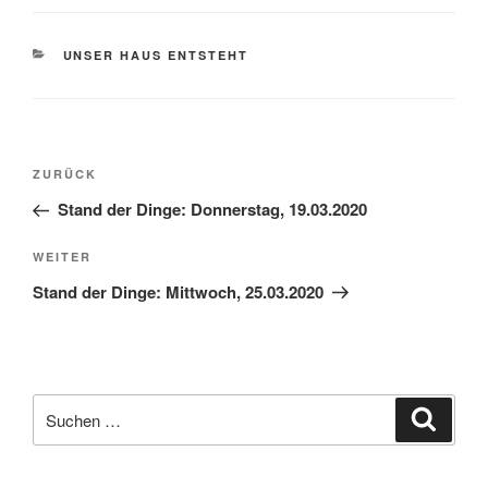
KATEGORIEN
UNSER HAUS ENTSTEHT
Beitragsnavigation
Vorheriger
ZURÜCK
Beitrag
Stand der Dinge: Donnerstag, 19.03.2020
Nächster
WEITER
Beitrag
Stand der Dinge: Mittwoch, 25.03.2020
Suchen
Suche
nach: