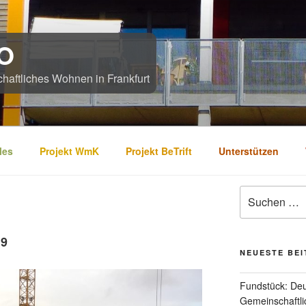
O
chaftliches Wohnen in Frankfurt
les
Projekt WmK
Projekt BeTrift
Unterstützen
D
Suchen
nach:
19
NEUESTE BE
Fundstück: De
Gemeinschaftl