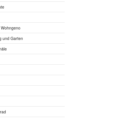
ste
r Wohngeno
 und Garten
näle
rrad