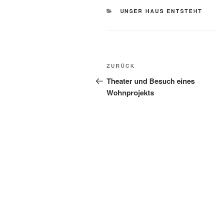
KATEGORIEN
UNSER HAUS ENTSTEHT
Beitragsnavigation
Vorheriger
ZURÜCK
Beitrag
Theater und Besuch eines
Wohnprojekts