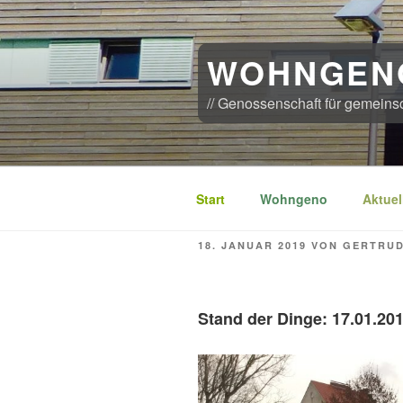
Zum
Inhalt
springen
WOHNGEN
// Genossenschaft für gemeins
Start
Wohngeno
Aktuel
VERÖFFENTLICHT
18. JANUAR 2019
VON
GERTRU
AM
Stand der Dinge: 17.01.20