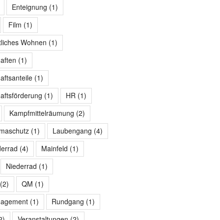
Enteignung
(1)
Film
(1)
tliches Wohnen
(1)
aften
(1)
ftsanteile
(1)
ftsförderung
(1)
HR
(1)
Kampfmittelräumung
(2)
imaschutz
(1)
Laubengang
(4)
derrad
(4)
Mainfeld
(1)
Niederrad
(1)
(2)
QM
(1)
nagement
(1)
Rundgang
(1)
2)
Veranstaltungen
(2)