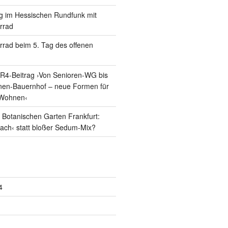
g im Hessischen Rundfunk mit
errad
errad beim 5. Tag des offenen
R4-Beitrag ›Von Senioren-WG bis
nen-Bauernhof – neue Formen für
Wohnen‹
Botanischen Garten Frankfurt:
dach‹ statt bloßer Sedum-Mix?
4