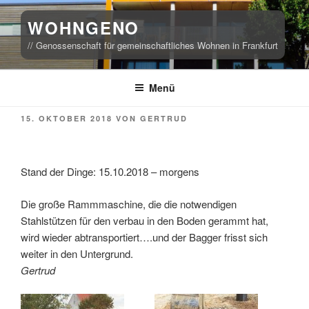
Zum
WOHNGENO
Inhalt
springen
// Genossenschaft für gemeinschaftliches Wohnen in Frankfurt
Menü
VERÖFFENTLICHT
15. OKTOBER 2018
VON
GERTRUD
AM
Stand der Dinge: 15.10.2018 – morgens
Die große Rammmaschine, die die notwendigen
Stahlstützen für den verbau in den Boden gerammt hat,
wird wieder abtransportiert….und der Bagger frisst sich
weiter in den Untergrund.
Gertrud