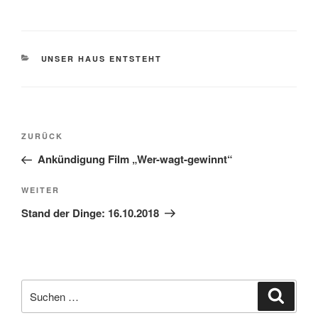
KATEGORIEN
UNSER HAUS ENTSTEHT
Beitragsnavigation
Vorheriger
ZURÜCK
Beitrag
Ankündigung Film „Wer-wagt-gewinnt“
Nächster
WEITER
Beitrag
Stand der Dinge: 16.10.2018
Suchen
Suche
nach: