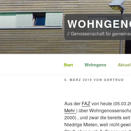
Zum
Inhalt
springen
WOHNGEN
// Genossenschaft für gemeins
Start
Wohngeno
Aktuel
VERÖFFENTLICHT
5. MÄRZ 2019
VON
GERTRUD
AM
Aus der
FAZ
von heute (05.03.2
Mehr
) über Wohngenossenschaf
2000) , und zwar die bereits s
Niedrige Mieten, weil nicht gewi