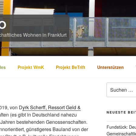
O
chaftliches Wohnen in Frankfurt
les
Projekt WmK
Projekt BeTrift
Unterstützen
Suchen
nach:
019, von D
yrk Scherff, Ressort Geld &
NEUESTE BE
ten (es gibt in Deutschland nahezu
eit Jahren bestehenden Genossenschaften.
Fundstück: De
nnorientiert, günstigeres Bauland von der
Gemeinschaftl