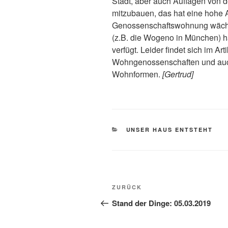
Stadt, aber auch Auflagen von de
mitzubauen, das hat eine hohe At
Genossenschaftswohnung wächs
(z.B. die Wogeno in München) 
verfügt. Leider findet sich im Ar
Wohngenossenschaften und auch
Wohnformen.
[Gertrud]
KATEGORIEN
UNSER HAUS ENTSTEHT
Beitragsnavigation
Vorheriger
ZURÜCK
Beitrag
Stand der Dinge: 05.03.2019