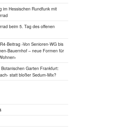
g im Hessischen Rundfunk mit
errad
errad beim 5. Tag des offenen
R4-Beitrag ›Von Senioren-WG bis
nen-Bauernhof – neue Formen für
Wohnen‹
Botanischen Garten Frankfurt:
dach‹ statt bloßer Sedum-Mix?
4