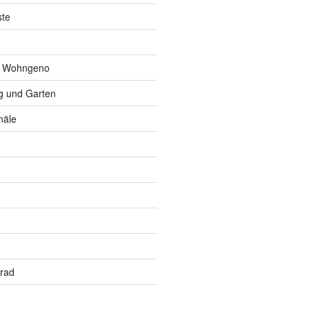
ste
r Wohngeno
 und Garten
näle
rrad