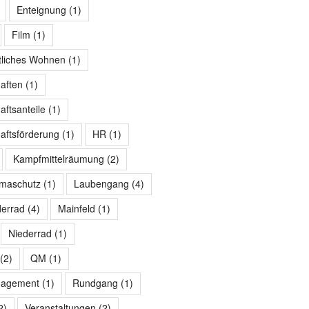
Enteignung
(1)
Film
(1)
tliches Wohnen
(1)
aften
(1)
ftsanteile
(1)
ftsförderung
(1)
HR
(1)
Kampfmittelräumung
(2)
imaschutz
(1)
Laubengang
(4)
derrad
(4)
Mainfeld
(1)
Niederrad
(1)
(2)
QM
(1)
nagement
(1)
Rundgang
(1)
2)
Veranstaltungen
(2)