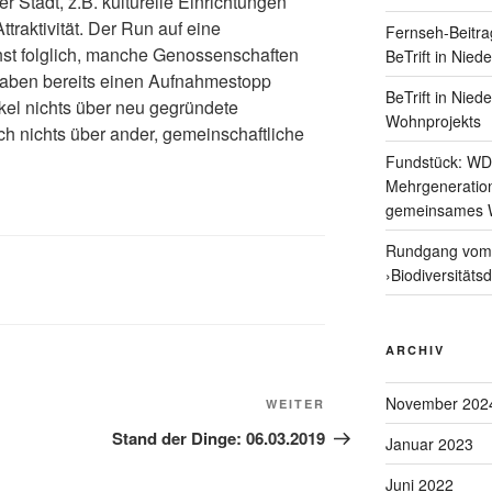
r Stadt, z.B. kulturelle Einrichtungen
traktivität. Der Run auf eine
Fernseh-Beitra
t folglich, manche Genossenschaften
BeTrift in Nied
haben bereits einen Aufnahmestopp
BeTrift in Nied
tikel nichts über neu gegründete
Wohnprojekts
 nichts über ander, gemeinschaftliche
Fundstück: WD
Mehrgeneratio
gemeinsames 
Rundgang vom 
›Biodiversitäts
ARCHIV
November 202
Nächster
WEITER
Beitrag
Stand der Dinge: 06.03.2019
Januar 2023
Juni 2022