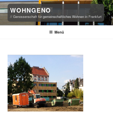
Zum
WOHNGENO
Inhalt
springen
// Genossenschaft für gemeinschaftliches Wohnen in Frankfurt
Menü