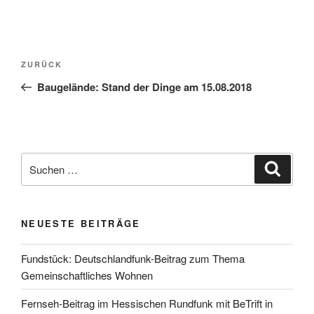
Beitragsnavigation
Vorheriger
ZURÜCK
Beitrag
Baugelände: Stand der Dinge am 15.08.2018
Suchen
Suche
nach:
NEUESTE BEITRÄGE
Fundstück: Deutschlandfunk-Beitrag zum Thema
Gemeinschaftliches Wohnen
Fernseh-Beitrag im Hessischen Rundfunk mit BeTrift in