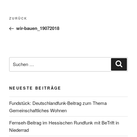
Beitragsnavigation
Vorheriger
ZURÜCK
Beitrag
wir-bauen_19072018
Suchen
Suche
nach:
NEUESTE BEITRÄGE
Fundstück: Deutschlandfunk-Beitrag zum Thema
Gemeinschaftliches Wohnen
Fernseh-Beitrag im Hessischen Rundfunk mit BeTrift in
Niederrad