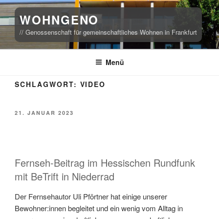
Zum
WOHNGENO
Inhalt
springen
// Genossenschaft für gemeinschaftliches Wohnen in Frankfurt
Menü
SCHLAGWORT:
VIDEO
VERÖFFENTLICHT
21. JANUAR 2023
AM
Fernseh-Beitrag im Hessischen Rundfunk
mit BeTrift in Niederrad
Der Fernsehautor Uli Pförtner hat einige unserer
Bewohner:innen begleitet und ein wenig vom Alltag in