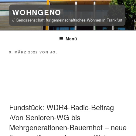
Zum
WOHNGENO
Inhalt
springen
// Genossenschaft für gemeinschaftliches Wohnen in Frankfurt
Menü
VERÖFFENTLICHT
9. MÄRZ 2022
VON
JO.
AM
Fundstück: WDR4-Radio-Beitrag
›Von Senioren-WG bis
Mehrgenerationen-Bauernhof – neue