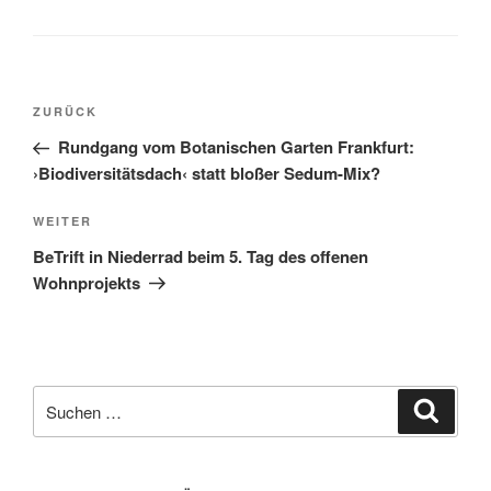
Beitragsnavigation
Vorheriger
ZURÜCK
Beitrag
Rundgang vom Botanischen Garten Frankfurt:
›Biodiversitätsdach‹ statt bloßer Sedum-Mix?
Nächster
WEITER
Beitrag
BeTrift in Niederrad beim 5. Tag des offenen
Wohnprojekts
Suchen
Suche
nach: