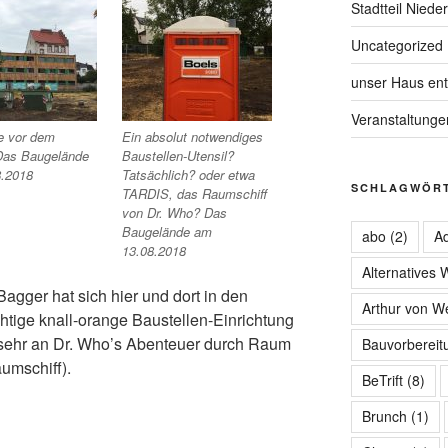
Stadtteil Niede
Uncategorized
unser Haus ent
Veranstaltunge
e vor dem
Ein absolut notwendiges
Das Baugelände
Baustellen-Utensil?
.2018
Tatsächlich? oder etwa
SCHLAGWÖR
TARDIS, das Raumschiff
von Dr. Who? Das
Baugelände am
abo
(2)
Ad
13.08.2018
Alternatives
agger hat sich hier und dort in den
Arthur von W
tige knall-orange Baustellen-Einrichtung
h sehr an Dr. Who’s Abenteuer durch Raum
Bauvorbereit
umschiff).
BeTrift
(8)
Brunch
(1)