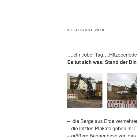
VERÖFFENTLICHT
30. AUGUST 2018
AM
….ein trüber Tag….Hitzeperiode
Es tut sich was: Stand der Di
– die Berge aus Erde vermehre
– die letzten Plakate geben ihr 
– größere Bagger besetzen das