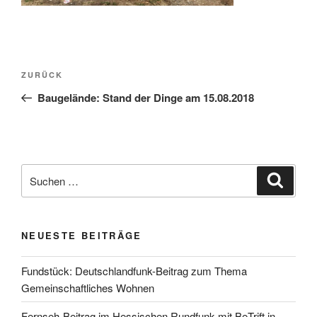
Beitragsnavigation
Vorheriger
ZURÜCK
Beitrag
Baugelände: Stand der Dinge am 15.08.2018
Suchen
Suche
nach:
NEUESTE BEITRÄGE
Fundstück: Deutschlandfunk-Beitrag zum Thema
Gemeinschaftliches Wohnen
Fernseh-Beitrag im Hessischen Rundfunk mit BeTrift in