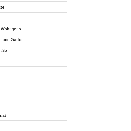
ste
r Wohngeno
 und Garten
näle
rrad