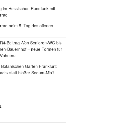
g im Hessischen Rundfunk mit
errad
errad beim 5. Tag des offenen
R4-Beitrag ›Von Senioren-WG bis
nen-Bauernhof – neue Formen für
Wohnen‹
Botanischen Garten Frankfurt:
dach‹ statt bloßer Sedum-Mix?
4