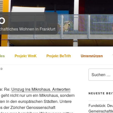
O
chaftliches Wohnen in Frankfurt
les
Projekt WmK
Projekt BeTrift
Unterstützen
UD
Suchen
nach:
te: Re:
Umzug ins Mikrohaus. Antworten
NEUESTE BE
s geht nicht nur um ein Mikrohaus, sondern
ten in den europäischen Städten. Untere
Fundstück: De
us der Züricher Genossenschaft
Gemeinschaftl