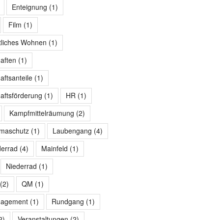
Enteignung
(1)
Film
(1)
tliches Wohnen
(1)
aften
(1)
ftsanteile
(1)
ftsförderung
(1)
HR
(1)
Kampfmittelräumung
(2)
imaschutz
(1)
Laubengang
(4)
derrad
(4)
Mainfeld
(1)
Niederrad
(1)
(2)
QM
(1)
nagement
(1)
Rundgang
(1)
2)
Veranstaltungen
(2)