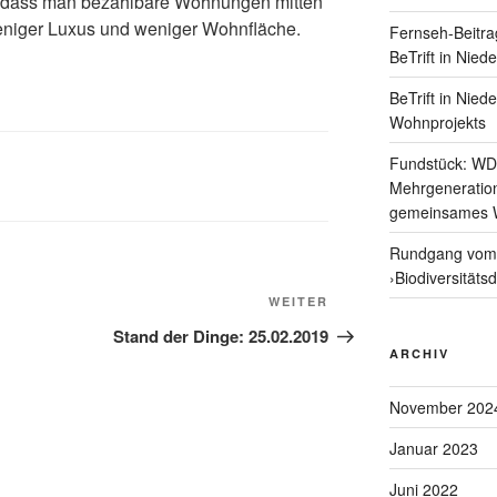
n, dass man bezahlbare Wohnungen mitten
weniger Luxus und weniger Wohnfläche.
Fernseh-Beitra
BeTrift in Nied
BeTrift in Nied
Wohnprojekts
Fundstück: WD
Mehrgeneratio
gemeinsames 
Rundgang vom 
›Biodiversitäts
Nächster
WEITER
Beitrag
Stand der Dinge: 25.02.2019
ARCHIV
November 202
Januar 2023
Juni 2022