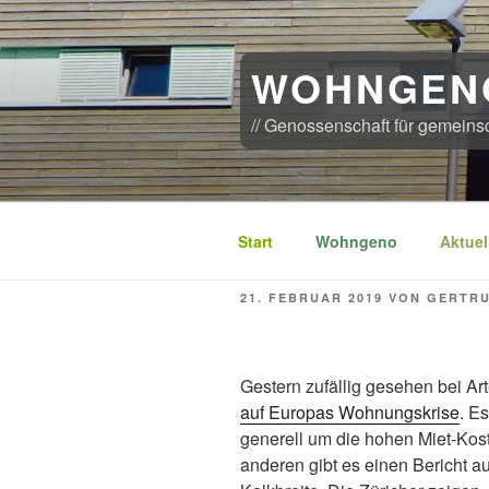
Zum
Inhalt
springen
WOHNGEN
// Genossenschaft für gemeins
Start
Wohngeno
Aktuel
VERÖFFENTLICHT
21. FEBRUAR 2019
VON
GERTR
AM
Gestern zufällig gesehen bei Ar
auf Europas Wohnungskrise
. E
generell um die hohen Miet-Kos
anderen gibt es einen Bericht a