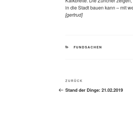
Kalkbreite. Die Züricher zeige
in die Stadt bauen kann – mit 
[gertrud]
KATEGORIEN
FUNDSACHEN
Beitragsnavigation
Vorheriger
ZURÜCK
Beitrag
Stand der Dinge: 21.02.2019