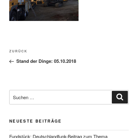
Beitragsnavigation
Vorheriger
ZURÜCK
Beitrag
Stand der Dinge: 05.10.2018
Suchen
Suche
nach:
NEUESTE BEITRÄGE
Fundstück: Deutschlandfunk-Beitrag zum Thema