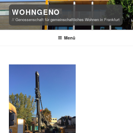
Zum
WOHNGENO
Inhalt
springen
// Genossenschaft für gemeinschaftliches Wohnen in Frankfurt
Menü