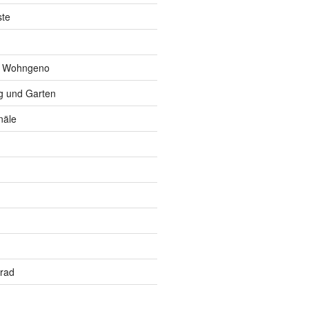
ste
r Wohngeno
 und Garten
näle
rrad