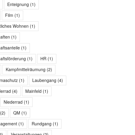
Enteignung
(1)
Film
(1)
tliches Wohnen
(1)
aften
(1)
ftsanteile
(1)
ftsförderung
(1)
HR
(1)
Kampfmittelräumung
(2)
imaschutz
(1)
Laubengang
(4)
derrad
(4)
Mainfeld
(1)
Niederrad
(1)
(2)
QM
(1)
nagement
(1)
Rundgang
(1)
2)
Veranstaltungen
(2)