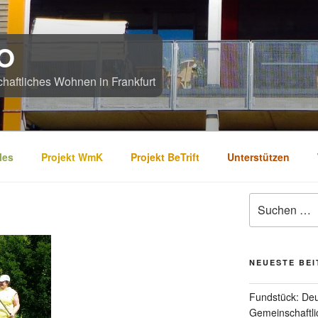
O
chaftliches Wohnen in Frankfurt
les
Projekt WmK
Projekt BeTrift
Unterstützen
Suchen
nach:
NEUESTE BE
Fundstück: De
Gemeinschaftl