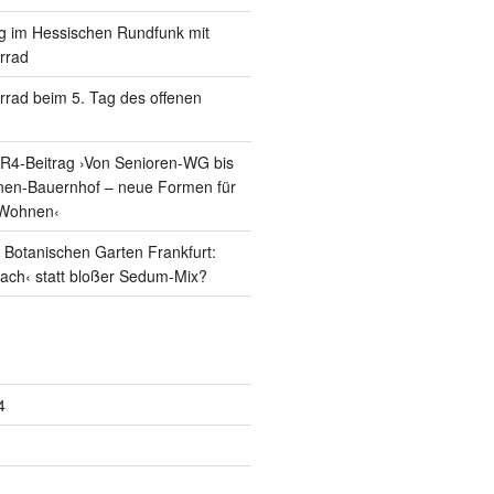
g im Hessischen Rundfunk mit
errad
errad beim 5. Tag des offenen
R4-Beitrag ›Von Senioren-WG bis
nen-Bauernhof – neue Formen für
Wohnen‹
Botanischen Garten Frankfurt:
dach‹ statt bloßer Sedum-Mix?
4