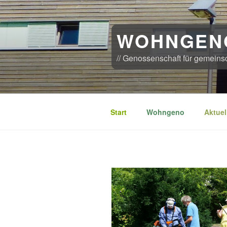
Zum
Inhalt
springen
WOHNGEN
// Genossenschaft für gemeins
Start
Wohngeno
Aktuel