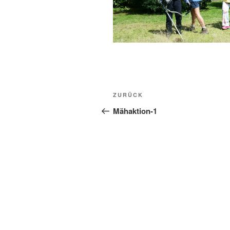
Beitragsnavigation
Vorheriger
ZURÜCK
Beitrag
Mähaktion-1