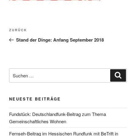
Beitragsnavigation
Vorheriger
ZURÜCK
Beitrag
Stand der Dinge: Anfang September 2018
Suchen
Suche
nach:
NEUESTE BEITRÄGE
Fundstück: Deutschlandfunk-Beitrag zum Thema
Gemeinschaftliches Wohnen
Fernseh-Beitrag im Hessischen Rundfunk mit BeTrift in