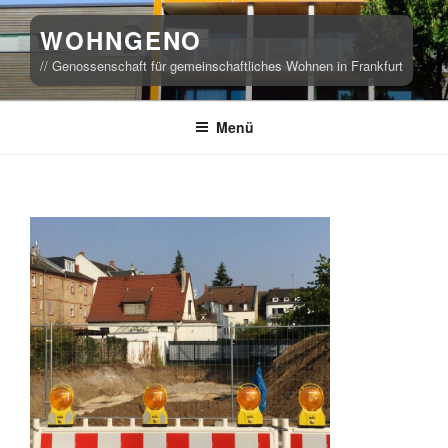
Zum
WOHNGENO
Inhalt
springen
// Genossenschaft für gemeinschaftliches Wohnen in Frankfurt
Menü