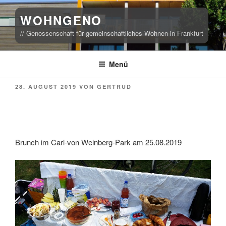
Zum
WOHNGENO
Inhalt
springen
// Genossenschaft für gemeinschaftliches Wohnen in Frankfurt
Menü
VERÖFFENTLICHT
28. AUGUST 2019
VON
GERTRUD
AM
Brunch im Carl-von Weinberg-Park am 25.08.2019